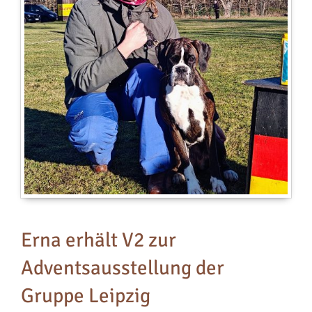
Kontakt
z
Ü
z
U
H
D
D
A
–
D
G
e
B
Erna erhält V2 zur
E
Adventsausstellung der
S
m
Gruppe Leipzig
d
W