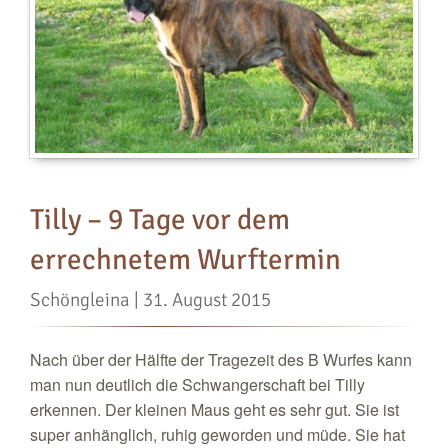
Kontakt
z
Ü
z
U
H
D
D
A
–
Tilly – 9 Tage vor dem
D
G
errechnetem Wurftermin
e
Schöngleina | 31. August 2015
B
E
Nach über der Hälfte der Tragezeit des B Wurfes kann
S
man nun deutlich die Schwangerschaft bei Tilly
m
erkennen. Der kleinen Maus geht es sehr gut. Sie ist
d
super anhänglich, ruhig geworden und müde. Sie hat
W